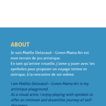
Retourner au portfolio
ABOUT
Je suis Maëlle Delavaud – Green Mama Art est
mon terrain de jeu artistique.
En tant qu’artiste visuelle, j’aime y jouer avec les
symboles pour proposer un voyage intime et
onirique, à la rencontre de soi-même.
I am Maëlle Delavaud – Green Mama Art is my
artistique playground.
As a visual artist, I enjoy playing with symbols to
offer an intimate and dreamlike journey of self-
discovery.